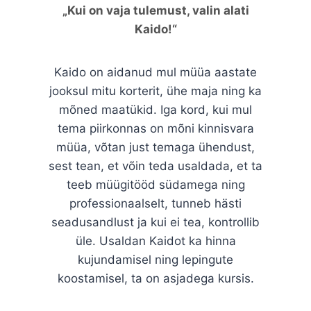
alati
„Maakler, kellele saab kindel olla!“
Esmane kohtumine Kaidoga oli meil
astate
meie esimest kodu müües. Kogu
 ning ka
teekond kulges kiiresti ning
ui mul
stressivabalt suuresti tänu just temale
isvara
Tundsime kogu protsessi jooksul, et
ndust,
meie kodu müük on kindlates kätes -
a, et ta
müügisoovist kuni allkirjani notaris.
ning
Pärast positiivset esimest kogemust
ästi
palusime Kaido appi enda uue kodu
ntrollib
ostul, et ka see mööduks muretult. Sea
nna
oli samuti Kaidost väga suur abi ning
ute
usume, et paljud viperused jäid
ursis.
seetõttu olemata. Julgeme Kaidot
soovitada kõigile, kes soovivad