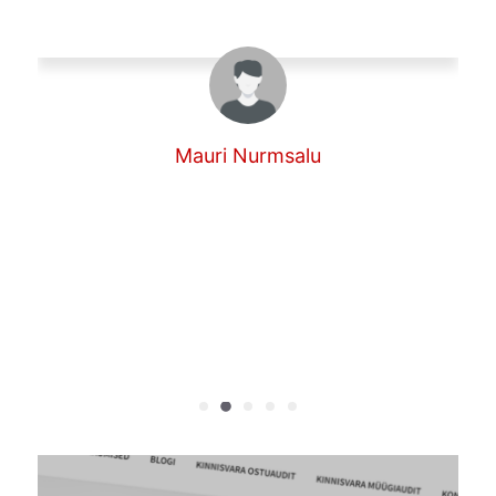
professionaalset, usaldusväärset, end
kliendi eest hoolt kandvat ning alati
heatujulist maaklerit.
Reimo ja Anete Namm
Reimo ja Anete Namm