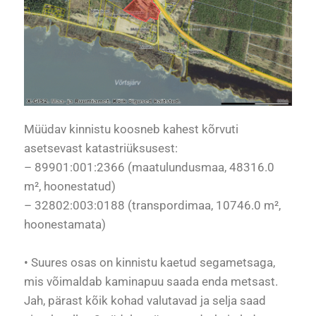
Müüdav kinnistu koosneb kahest kõrvuti
asetsevast katastriüksusest:
– 89901:001:2366 (maatulundusmaa, 48316.0
m², hoonestatud)
– 32802:003:0188 (transpordimaa, 10746.0 m²,
hoonestamata)
• Suures osas on kinnistu kaetud segametsaga,
mis võimaldab kaminapuu saada enda metsast.
Jah, pärast kõik kohad valutavad ja selja saad