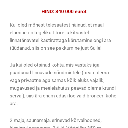
HIND: 340 000 eurot
Kui oled mõnest telesaatest näinud, et maal
elamine on tegelikult tore ja kitsastel
linnatänavatel kastirattaga kärutamine ongi ära
tüüdanud, siis on see pakkumine just Sulle!
Ja kui oled otsinud kohta, mis vastaks iga
paadunud linnavurle nõudmistele (peab olema
väga privaatne aga samas kõik eluks vajalik,
mugavused ja meelelahutus peavad olema krundi
serval), siis ära enam edasi loe vaid broneeri kohe
ära.
2 maja, saunamaja, erinevad kõrvalhooned,