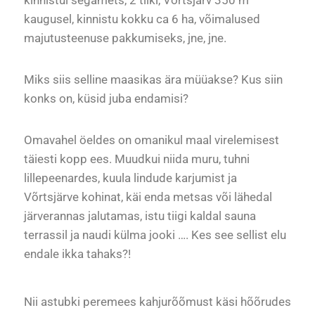
kinnistul segamets, 2 tiiki, Võrtsjärv 350 m
kaugusel, kinnistu kokku ca 6 ha, võimalused
majutusteenuse pakkumiseks, jne, jne.
Miks siis selline maasikas ära müüakse? Kus siin
konks on, küsid juba endamisi?
Omavahel öeldes on omanikul maal virelemisest
täiesti kopp ees. Muudkui niida muru, tuhni
lillepeenardes, kuula lindude karjumist ja
Võrtsjärve kohinat, käi enda metsas või lähedal
järverannas jalutamas, istu tiigi kaldal sauna
terrassil ja naudi külma jooki …. Kes see sellist elu
endale ikka tahaks?!
Nii astubki peremees kahjurõõmust käsi hõõrudes