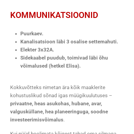
KOMMUNIKATSIOONID
Puurkaev.
Kanalisatsioon läbi 3 osalise settemahuti.
Elekter 3x32A.
Sidekaabel puudub, toimivad läbi õhu
võimalused (hetkel Elisa).
Kokkuvõtteks nimetan ära kõik maaklerite
kohustuslikud sõnad igas müügikuulutuses –
privaatne, heas asukohas, hubane, avar,
valgusküllane, hea planeeringuga, soodne
investeerimisvõimalus
.
Kui nüüd hoolimata kõigest tahad oma silmaga