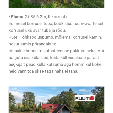
•
Elamu 2
( 35,6 2m, II korrust).
Esimesel korrusel tuba, köök, duširuum-wc. Teisel
korrusel üks avar tuba ja rõdu.
Küte – õhksoojuspump, mõlemal korrusel kamin,
pesuruumis põrandaküte.
Ideaalne hoone majutusteenuse pakkumiseks. Või
paiguta siia külalised, keda küll viisakuse pärast
aeg-ajalt pead külla kutsuma aga hommikul kohe
neid vannitoa ukse taga näha ei taha.