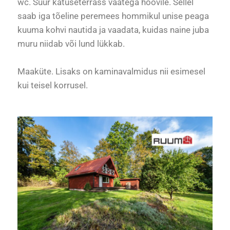
wc. Suur katuseterrass vaatega hoovile. Sellel
saab iga tõeline peremees hommikul unise peaga
kuuma kohvi nautida ja vaadata, kuidas naine juba
muru niidab või lund lükkab.
Maaküte. Lisaks on kaminavalmidus nii esimesel
kui teisel korrusel.