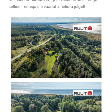
sellise imeasja üle vaadata, helista julgelt!