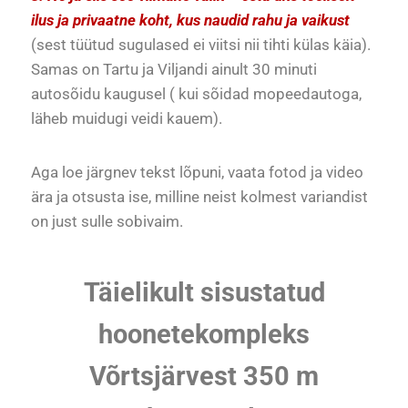
ilus ja privaatne koht, kus naudid rahu ja vaikust
(sest tüütud sugulased ei viitsi nii tihti külas käia).
Samas on Tartu ja Viljandi ainult 30 minuti
autosõidu kaugusel ( kui sõidad mopeedautoga,
läheb muidugi veidi kauem).
Aga loe järgnev tekst lõpuni, vaata fotod ja video
ära ja otsusta ise, milline neist kolmest variandist
on just sulle sobivaim.
Täielikult sisustatud
hoonetekompleks
Võrtsjärvest 350 m