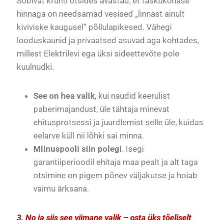
Sobivat krunti otsides avastad, et taskukohase
hinnaga on needsamad vesised „linnast ainult
kiviviske kaugusel“ põllulapikesed. Vähegi
looduskaunid ja privaatsed asuvad aga kohtades,
millest Elektrilevi ega üksi sideettevõte pole
kuulnudki.
See on hea valik
, kui naudid keerulist
paberimajandust, üle tähtaja minevat
ehitusprotsessi ja juurdlemist selle üle, kuidas
eelarve küll nii lõhki sai minna.
Miinuspooli siin polegi
. Isegi
garantiiperioodil ehitaja maa pealt ja alt taga
otsimine on pigem põnev väljakutse ja hoiab
vaimu ärksana.
3. No ja siis see viimane valik – osta üks tõeliselt