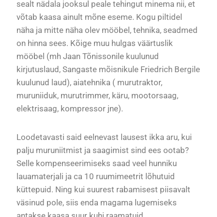
sealt nädala jooksul peale tehingut minema nii, et
võtab kaasa ainult mõne eseme. Kogu piltidel
näha ja mitte näha olev mööbel, tehnika, seadmed
on hinna sees. Kõige muu hulgas väärtuslik
mööbel (mh Jaan Tõnissonile kuulunud
kirjutuslaud, Sangaste mõisnikule Friedrich Bergile
kuulunud laud), aiatehnika ( murutraktor,
muruniiduk, murutrimmer, käru, mootorsaag,
elektrisaag, kompressor jne).
Loodetavasti said eelnevast lausest ikka aru, kui
palju muruniitmist ja saagimist sind ees ootab?
Selle kompenseerimiseks saad veel hunniku
lauamaterjali ja ca 10 ruumimeetrit lõhutuid
küttepuid. Ning kui suurest rabamisest piisavalt
väsinud pole, siis enda magama lugemiseks
antakse kaasa suur kuhi raamatuid.