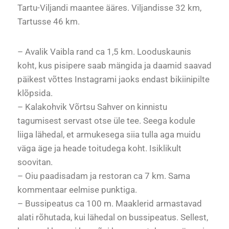
Tartu-Viljandi maantee ääres. Viljandisse 32 km,
Tartusse 46 km.
– Avalik Vaibla rand ca 1,5 km. Looduskaunis
koht, kus pisipere saab mängida ja daamid saavad
päikest võttes Instagrami jaoks endast bikiinipilte
klõpsida.
– Kalakohvik Võrtsu Sahver on kinnistu
tagumisest servast otse üle tee. Seega kodule
liiga lähedal, et armukesega siia tulla aga muidu
väga äge ja heade toitudega koht. Isiklikult
soovitan.
– Oiu paadisadam ja restoran ca 7 km. Sama
kommentaar eelmise punktiga.
– Bussipeatus ca 100 m. Maaklerid armastavad
alati rõhutada, kui lähedal on bussipeatus. Sellest,