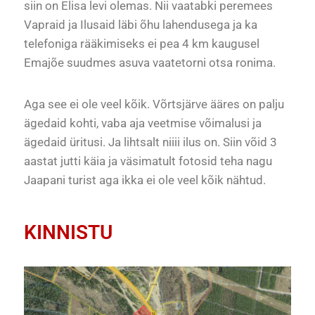
siin on Elisa levi olemas. Nii vaatabki peremees
Vapraid ja Ilusaid läbi õhu lahendusega ja ka
telefoniga rääkimiseks ei pea 4 km kaugusel
Emajõe suudmes asuva vaatetorni otsa ronima.
Aga see ei ole veel kõik. Võrtsjärve ääres on palju
ägedaid kohti, vaba aja veetmise võimalusi ja
ägedaid üritusi. Ja lihtsalt niiii ilus on. Siin võid 3
aastat jutti käia ja väsimatult fotosid teha nagu
Jaapani turist aga ikka ei ole veel kõik nähtud.
KINNISTU