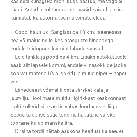
kas seal kunagi ka mõni buss peatub, me väga ei
räägi. Antud juhul tundub, et bussid käivad ja siin
kannatab ka automaksu maksmata elada.
– Coopi kauplus (Sanglas) ca 10 km. Iseenesest
hea võimalus neile, kes praeguste hindadega
endale toidupoes käimist lubada saavad.
– Leie tankla ja pood ca 4 km. Lisaks autokütusele
saab siit lapsele kommi, endale viinasokkide jaoks
sobivat materjali (v.a. sokid) ja muud nipet – näpet
veel.
– Lähedusest võimalik osta värsket kala ja
juurvilju. Hoolimata muidu liigirikkast keskkonnast
Bolti kullerid siinkandis vabas looduses ei liigu.
Seega tuleb ise süüa tegema hakata ja värske
tooraine kulub marjaks ära.
– Kirsina tordil näitab asukoha headust ka see, et