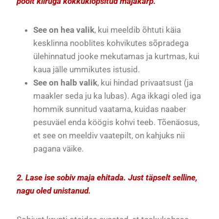
poolt kiiruga kokkuklopsitud majakarp.
See on hea valik
, kui meeldib õhtuti käia
kesklinna nooblites kohvikutes sõpradega
ülehinnatud jooke mekutamas ja kurtmas, kui
kaua jälle ummikutes istusid.
See on halb valik
, kui hindad privaatsust (ja
maakler seda ju ka lubas). Aga ikkagi oled iga
hommik sunnitud vaatama, kuidas naaber
pesuväel enda köögis kohvi teeb. Tõenäosus,
et see on meeldiv vaatepilt, on kahjuks nii
pagana väike.
2. Lase ise sobiv maja ehitada. Just täpselt selline,
nagu oled unistanud.