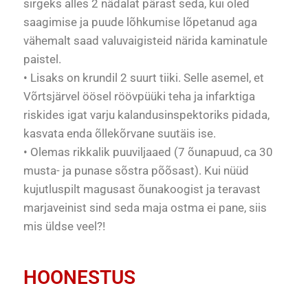
sirgeks alles 2 nädalat pärast seda, kui oled
saagimise ja puude lõhkumise lõpetanud aga
vähemalt saad valuvaigisteid närida kaminatule
paistel.
• Lisaks on krundil 2 suurt tiiki. Selle asemel, et
Võrtsjärvel öösel röövpüüki teha ja infarktiga
riskides igat varju kalandusinspektoriks pidada,
kasvata enda õllekõrvane suutäis ise.
• Olemas rikkalik puuviljaaed (7 õunapuud, ca 30
musta- ja punase sõstra põõsast). Kui nüüd
kujutluspilt magusast õunakoogist ja teravast
marjaveinist sind seda maja ostma ei pane, siis
mis üldse veel?!
HOONESTUS