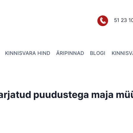
51 23 1
KINNISVARA HIND
ÄRIPINNAD
BLOGI
KINNIS
arjatud puudustega maja mü