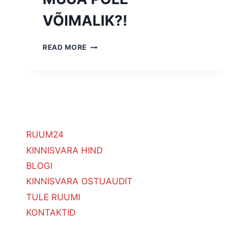
VÕIMALIK?!
KUIDAS
READ MORE
MÜÜA
KINNISVARA,
MIDA
MÜÜA
POLE
VÕIMALIK?!
RUUM24
KINNISVARA HIND
BLOGI
KINNISVARA OSTUAUDIT
TULE RUUMI
KONTAKTID