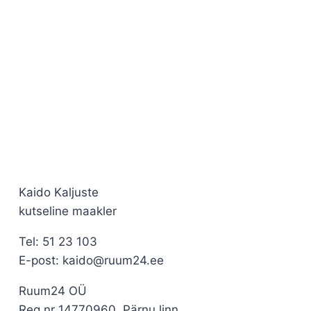
Kaido Kaljuste
kutseline maakler
Tel: 51 23 103
E-post: kaido@ruum24.ee
Ruum24 OÜ
Reg nr 14770960, Pärnu linn