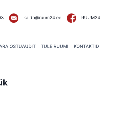
03
kaido@ruum24.ee
RUUM24
VARA OSTUAUDIT
TULE RUUMI
KONTAKTID
ük