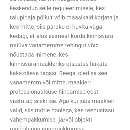
keskendub selle reguleerimisele, kes
talupidaja põllult võib maasikaid korjata ja
kes mitte, siis paraku ei huvita väga
kedagi, et elus esimest korda kinnisvara
müüva vanamemme tehingut võib
nõustada inimene, kes
kinnisvaramaakleriks otsustas hakata
kaks päeva tagasi. Seega, oled sa see
vanamemm või mitte, maakleri
professionaalsuse hindamise eest
vastutad siiski ise. Aga kui juba maakleri
valid, siis mõtle hoolega, kas teenustasu
vähempakkumise ja/või objekti
müügihinna enampakkumise