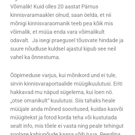
Võimalik! Kuid olles 20 aastat Pärnus
kinnisvaramaakler olnud, saan öelda, et nii
mõnigi kinnisvaraomanik teeb pea kõik mis
võimalik, et müüa enda vara võimalikult
odavalt. Ja isegi praegusel tõusvate hindade ja
suure nõudluse kuldsel ajastul kipub see neil
vahel ka õnnestuma.
Ööpimeduse varjus, kui mõnikord und ei tule,
sirvin kinnisvaraportaalide müügikuulutusi. Eriti
hakkavad mu näpud sügelema, kui loen nö.
„otse omanikult“ kuulutusi. Siis tahaks heale
müüjale anda mõned soovitused, kuidas kasvõi
müügitekst ja fotod korda teha või kustutada
sealt info, mis tõele ei vasta ning peale tehingut
soolase kahjunõude kaasa võib tuua. Reeglina