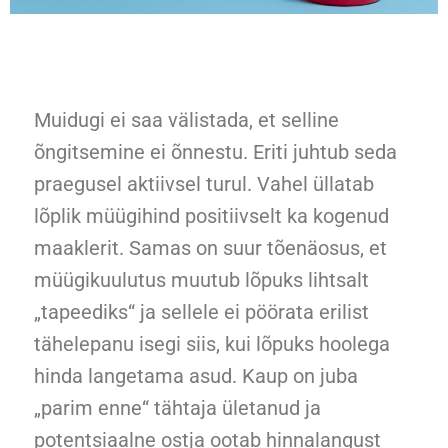
Muidugi ei saa välistada, et selline
õngitsemine ei õnnestu. Eriti juhtub seda
praegusel aktiivsel turul. Vahel üllatab
lõplik müügihind positiivselt ka kogenud
maaklerit. Samas on suur tõenäosus, et
müügikuulutus muutub lõpuks lihtsalt
„tapeediks“ ja sellele ei pöörata erilist
tähelepanu isegi siis, kui lõpuks hoolega
hinda langetama asud. Kaup on juba
„parim enne“ tähtaja ületanud ja
potentsiaalne ostja ootab hinnalangust