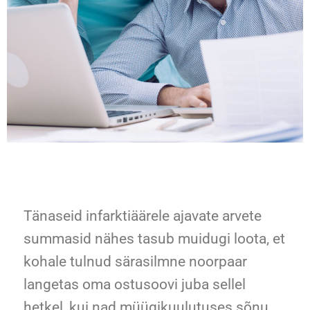
Tänaseid infarktiäärele ajavate arvete
summasid nähes tasub muidugi loota, et
kohale tulnud särasilmne noorpaar
langetas oma ostusoovi juba sellel
hetkel, kui nad müügikuulutuses sõnu