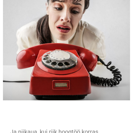
Ja niikaua, kui riik hoogtöö korras