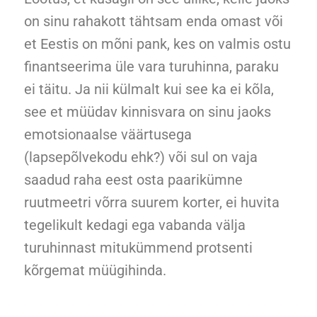
on sinu rahakott tähtsam enda omast või
et Eestis on mõni pank, kes on valmis ostu
finantseerima üle vara turuhinna, paraku
ei täitu. Ja nii külmalt kui see ka ei kõla,
see et müüdav kinnisvara on sinu jaoks
emotsionaalse väärtusega
(lapsepõlvekodu ehk?) või sul on vaja
saadud raha eest osta paarikümne
ruutmeetri võrra suurem korter, ei huvita
tegelikult kedagi ega vabanda välja
turuhinnast mitukümmend protsenti
kõrgemat müügihinda.