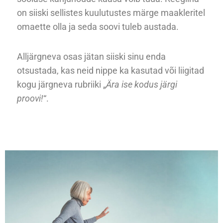
on siiski sellistes kuulutustes märge maakleritel
omaette olla ja seda soovi tuleb austada.
Alljärgneva osas jätan siiski sinu enda
otsustada, kas neid nippe ka kasutad või liigitad
kogu järgneva rubriiki „
Ära ise kodus järgi
proovi!
“.