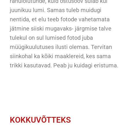
rahulolutunde, kuid ostusoov sulab kui
juunikuu lumi. Samas tuleb muidugi
nentida, et elu teeb fotode vahetamata
jätmine siiski mugavaks- järgmise talve
tulekul on sul lumised fotod juba
müügikuulutuses ilusti olemas. Tervitan
siinkohal ka kõiki maaklereid, kes sama
trikki kasutavad. Peab ju kuidagi eristuma.
KOKKUVÕTTEKS