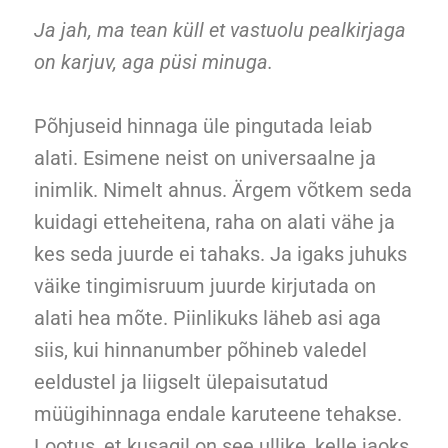
Ja jah, ma tean küll et vastuolu pealkirjaga
on karjuv, aga püsi minuga.
Põhjuseid hinnaga üle pingutada leiab
alati. Esimene neist on universaalne ja
inimlik. Nimelt ahnus. Ärgem võtkem seda
kuidagi etteheitena, raha on alati vähe ja
kes seda juurde ei tahaks. Ja igaks juhuks
väike tingimisruum juurde kirjutada on
alati hea mõte. Piinlikuks läheb asi aga
siis, kui hinnanumber põhineb valedel
eeldustel ja liigselt ülepaisutatud
müügihinnaga endale karuteene tehakse.
Lootus, et kusagil on see ullike, kelle jaoks