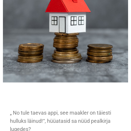
„ No tule taevas appi, see maakler on täiesti
hulluks läinud!“, hüüatasid sa nüüd pealkirja
lugedes?