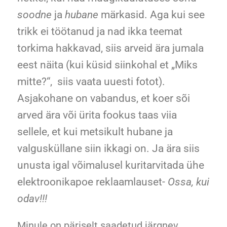
soodne
ja
hubane
märkasid. Aga kui see
trikk ei töötanud ja nad ikka teemat
torkima hakkavad, siis arveid ära jumala
eest näita (kui küsid siinkohal et „Miks
mitte?“, siis vaata uuesti fotot).
Asjakohane on vabandus, et koer sõi
arved ära või ürita fookus taas viia
sellele, et kui metsikult hubane ja
valgusküllane siin ikkagi on. Ja ära siis
unusta igal võimalusel kuritarvitada ühe
elektroonikapoe reklaamlauset-
Ossa, kui
odav!!!
Minule on päriselt saadetud järgnev