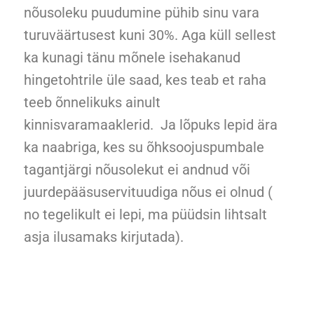
nõusoleku puudumine pühib sinu vara
turuväärtusest kuni 30%. Aga küll sellest
ka kunagi tänu mõnele isehakanud
hingetohtrile üle saad, kes teab et raha
teeb õnnelikuks ainult
kinnisvaramaaklerid. Ja lõpuks lepid ära
ka naabriga, kes su õhksoojuspumbale
tagantjärgi nõusolekut ei andnud või
juurdepääsuservituudiga nõus ei olnud (
no tegelikult ei lepi, ma püüdsin lihtsalt
asja ilusamaks kirjutada).