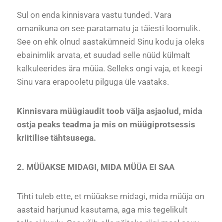
Sul on enda kinnisvara vastu tunded. Vara
omanikuna on see paratamatu ja täiesti loomulik.
See on ehk olnud aastakümneid Sinu kodu ja oleks
ebainimlik arvata, et suudad selle nüüd külmalt
kalkuleerides ära müüa. Selleks ongi vaja, et keegi
Sinu vara erapooletu pilguga üle vaataks.
Kinnisvara müügiaudit toob välja asjaolud, mida
ostja peaks teadma ja mis on müügiprotsessis
kriitilise tähtsusega.
2. MÜÜAKSE MIDAGI, MIDA MÜÜA EI SAA
Tihti tuleb ette, et müüakse midagi, mida müüja on
aastaid harjunud kasutama, aga mis tegelikult