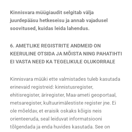
Kinnisvara müügiaudit selgitab välja
juurdepääsu hetkeseisu ja annab vajadusel
soovitused, kuidas leida lahendus.
6. AMETLIKE REGISTRITE ANDMEID ON
KEERULINE OTSIDA JA MÕISTA NING PAHATIHTI
EI VASTA NEED KA TEGELIKULE OLUKORRALE
Kinnisvara müüki ette valmistades tuleb kasutada
erinevaid registreid: kinnistusregister,
ehitisregister, äriregister, Maa-ameti geoportaal,
metsaregister, kultuurimälestiste register jne. Ei
ole mõeldav, et eraisik oskaks kõigis neis
orienteeruda, seal leiduvat informatsiooni
tõlgendada ja enda huvides kasutada. See on