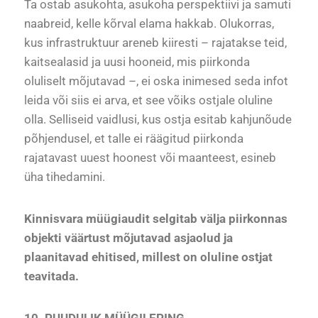
Ta ostab asukohta, asukoha perspektiivi ja samuti
naabreid, kelle kõrval elama hakkab. Olukorras,
kus infrastruktuur areneb kiiresti – rajatakse teid,
kaitsealasid ja uusi hooneid, mis piirkonda
oluliselt mõjutavad –, ei oska inimesed seda infot
leida või siis ei arva, et see võiks ostjale oluline
olla. Selliseid vaidlusi, kus ostja esitab kahjunõude
põhjendusel, et talle ei räägitud piirkonda
rajatavast uuest hoonest või maanteest, esineb
üha tihedamini.
Kinnisvara müügiaudit selgitab välja piirkonnas
objekti väärtust mõjutavad asjaolud ja
plaanitavad ehitised, millest on oluline ostjat
teavitada.
10. PUUDULIK MÜÜGILEPING