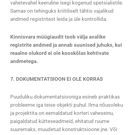
vahetevahel keeruline isegi kogenud spetsialistile.
Samas on tehinguks kriitiliselt tähtis vajalikud
andmed registritest leida ja üle kontrollida.
Kinnisvara müügiaudit toob välja avalike
registrite andmed ja annab suunised juhuks, kui
reaalne olukord ei ole kooskõlas kehtivate
andmetega.
7. DOKUMENTATSIOON EI OLE KORRAS
Puuduliku dokumentatsiooniga esineb praktikas
probleeme iga teise objekti puhul. Ilma nõusoleku
ja projektita on eemaldatud korteri vaheseinu,
paigaldatud kütteseadmeid, ehitatud ruume
suuremaks, muudetud konstruktsioone jne. Või