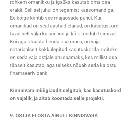
rohkem omanikku ja igaüks kasutab oma osa
eraldi. Sellisel juhul on tegemist kaasomandiga.
Eelkõige kehtib see majaosade puhul. Kui
omanikud on seal aastaid elanud, on kasutuskord
tavaliselt välja kujunenud ja kõik tundub toimivat.
Kui aga otsustad enda osa müüa, on vaja
notariaalselt kokkulepitud kasutuskorda. Esiteks
on seda vaja ostjale aru saamaks, kes millist osa
täpselt kasutab, aga teiseks nõuab seda ka ostu
finantseeriv pank.
Kinnisvara müügiaudit selgitab, kas kasutuskord
on vajalik, ja aitab koostada selle projekti.
9. OSTJA EI OSTA AINULT KINNISVARA