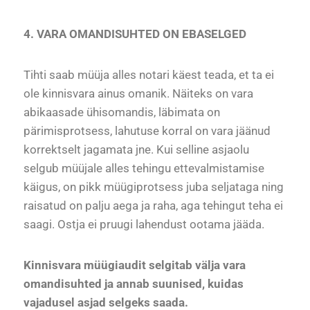
4. VARA OMANDISUHTED ON EBASELGED
Tihti saab müüja alles notari käest teada, et ta ei
ole kinnisvara ainus omanik. Näiteks on vara
abikaasade ühisomandis, läbimata on
pärimisprotsess, lahutuse korral on vara jäänud
korrektselt jagamata jne. Kui selline asjaolu
selgub müüjale alles tehingu ettevalmistamise
käigus, on pikk müügiprotsess juba seljataga ning
raisatud on palju aega ja raha, aga tehingut teha ei
saagi. Ostja ei pruugi lahendust ootama jääda.
Kinnisvara müügiaudit selgitab välja vara
omandisuhted ja annab suunised, kuidas
vajadusel asjad selgeks saada.