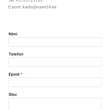
Tel: +3725123103
E-post: kaido@ruum24.ee
Nimi
Telefon
Epost
*
Sisu