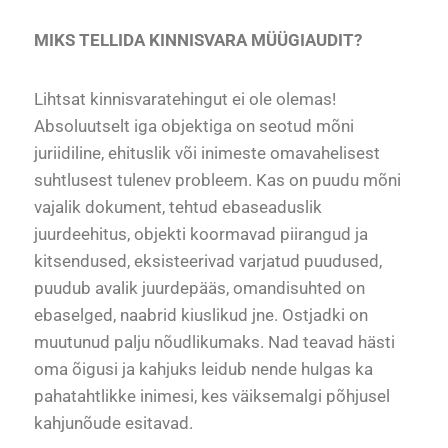
MIKS TELLIDA KINNISVARA MÜÜGIAUDIT?
Lihtsat kinnisvaratehingut ei ole olemas!
Absoluutselt iga objektiga on seotud mõni
juriidiline, ehituslik või inimeste omavahelisest
suhtlusest tulenev probleem. Kas on puudu mõni
vajalik dokument, tehtud ebaseaduslik
juurdeehitus, objekti koormavad piirangud ja
kitsendused, eksisteerivad varjatud puudused,
puudub avalik juurdepääs, omandisuhted on
ebaselged, naabrid kiuslikud jne. Ostjadki on
muutunud palju nõudlikumaks. Nad teavad hästi
oma õigusi ja kahjuks leidub nende hulgas ka
pahatahtlikke inimesi, kes väiksemalgi põhjusel
kahjunõude esitavad.