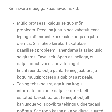
Kinnisvara müügiga kaasnevad riskid:
Müügiprotsessi käigus selgub mõni
probleem. Reeglina juhtub see vahetult enne
lepingu sõlmimist, kui reaalne ostja on juba
olemas. Siis läheb kiireks, hakatakse
paaniliselt probleemi lahendama ja asjaolusid
selgitama. Tavaliselt lõpeb asi sellega, et
ostja loobub või ei soovi tehingut
finantseerida ostja pank. Tehing jääb ära ja
kogu müügiprotsess algab otsast peale.
Tehing tehakse ära, aga kuna kogu
informatsioon pole ostjale korrektselt
esitatud, laekub pärast tehingut ostjalt
kahjunõue või soovib ta tehingu üldse tagasi
pöörata. See toob kaasa pika vaidluse, suured