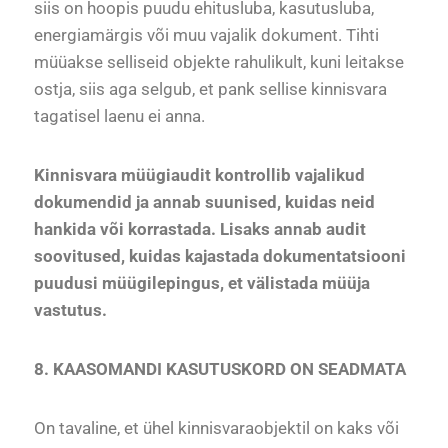
siis on hoopis puudu ehitusluba, kasutusluba,
energiamärgis või muu vajalik dokument. Tihti
müüakse selliseid objekte rahulikult, kuni leitakse
ostja, siis aga selgub, et pank sellise kinnisvara
tagatisel laenu ei anna.
Kinnisvara müügiaudit kontrollib vajalikud
dokumendid ja annab suunised, kuidas neid
hankida või korrastada. Lisaks annab audit
soovitused, kuidas kajastada dokumentatsiooni
puudusi müügilepingus, et välistada müüja
vastutus.
8. KAASOMANDI KASUTUSKORD ON SEADMATA
On tavaline, et ühel kinnisvaraobjektil on kaks või