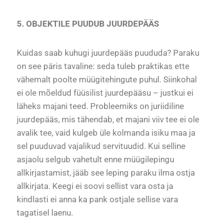
5. OBJEKTILE PUUDUB JUURDEPÄÄS
Kuidas saab kuhugi juurdepääs puududa? Paraku
on see päris tavaline: seda tuleb praktikas ette
vähemalt poolte müügitehingute puhul. Siinkohal
ei ole mõeldud füüsilist juurdepääsu – justkui ei
läheks majani teed. Probleemiks on juriidiline
juurdepääs, mis tähendab, et majani viiv tee ei ole
avalik tee, vaid kulgeb üle kolmanda isiku maa ja
sel puuduvad vajalikud servituudid. Kui selline
asjaolu selgub vahetult enne müügilepingu
allkirjastamist, jääb see leping paraku ilma ostja
allkirjata. Keegi ei soovi sellist vara osta ja
kindlasti ei anna ka pank ostjale sellise vara
tagatisel laenu.