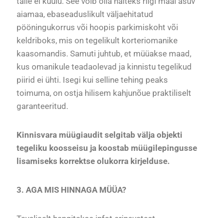
talle ei kuulu. See võib olla näiteks riigi maal asuv
aiamaa, ebaseaduslikult väljaehitatud
pööningukorrus või hoopis parkimiskoht või
keldriboks, mis on tegelikult korteriomanike
kaasomandis. Samuti juhtub, et müüakse maad,
kus omanikule teadaolevad ja kinnistu tegelikud
piirid ei ühti. Isegi kui selline tehing peaks
toimuma, on ostja hilisem kahjunõue praktiliselt
garanteeritud.
Kinnisvara müügiaudit selgitab välja objekti
tegeliku koosseisu ja koostab müügilepingusse
lisamiseks korrektse olukorra kirjelduse.
3. AGA MIS HINNAGA MÜÜA?