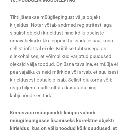
Tihti jäetakse müügilepingust välja objekti
kirjeldus. Notar võtab andmed registritest, aga
sisulist objekti kirjeldust ning kõiki osaliste
omavahelisi kokkuleppeid ta lisada ei saa, kuna
sellist infot tal ei ole. Kriitilise tähtsusega on
siinkohal see, et võimalikud varjatud puudused
oleksid välja toodud. On üsna tavaline, et müüja ei
pea vajalikuks neid märkida või arvab, et suulisest
kirjeldusest ostjale piisab. Sellist olukorda võib
ostja hiljem teadlikult ära kasutada ning
kahjunõude esitada.
Kinnisvara müügiauditi käigus valmib
müügilepingusse lisamiseks korrektne objekti
kirjeldus, kus on välja toodud kõik puudused, et