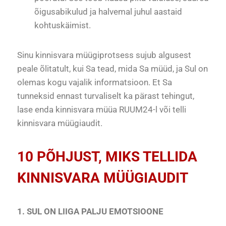
õigusabikulud ja halvemal juhul aastaid
kohtuskäimist.
Sinu kinnisvara müügiprotsess sujub algusest
peale õlitatult, kui Sa tead, mida Sa müüd, ja Sul on
olemas kogu vajalik informatsioon. Et Sa
tunneksid ennast turvaliselt ka pärast tehingut,
lase enda kinnisvara müüa RUUM24-l või telli
kinnisvara müügiaudit.
10 PÕHJUST, MIKS TELLIDA
KINNISVARA MÜÜGIAUDIT
1. SUL ON LIIGA PALJU EMOTSIOONE