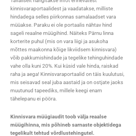
Tavaliselt hangitakse infot erinevatest
kinnisvaraportaalidest ja vaadatakse, milliste
hindadega selles piirkonnas samalaadset vara
müüakse. Paraku ei ole portaalis nähtav hind
sageli reaalne müügihind. Näiteks Pärnu linna
korterite puhul (mis on vara liigi ja asukoha
mõttes maakonna kõige likviidsem kinnisvara)
võib pakkumishindade ja tegelike tehinguhindade
vahe olla kuni 20%. Kui küsid vale hinda, raiskad
raha ja aega! Kinnisvaraportaalid on täis kuulutusi,
mis seisavad seal juba aastaid ja on ostjate jaoks
muutunud tapeediks, millele keegi enam
tähelepanu ei pööra.
Kinnisvara müügiaudit toob välja reaalse
müügihinna, mis põhineb sarnaste objektidega
tegelikult tehtud võrdlustehingutel.